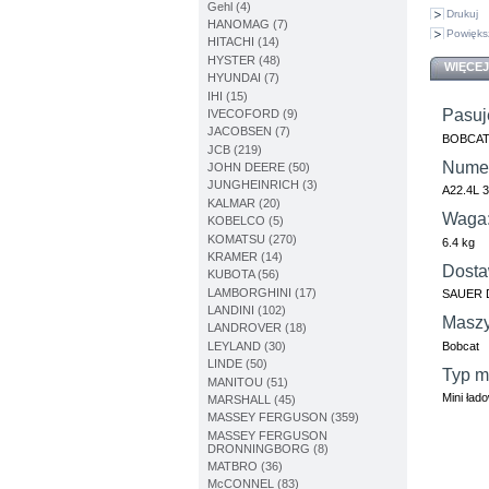
Gehl (4)
Drukuj
HANOMAG (7)
Powięks
HITACHI (14)
HYSTER (48)
WIĘCEJ
HYUNDAI (7)
IHI (15)
Pasuj
IVECOFORD (9)
JACOBSEN (7)
BOBCAT
JCB (219)
Numer
JOHN DEERE (50)
JUNGHEINRICH (3)
A22.4L 
KALMAR (20)
Waga
KOBELCO (5)
KOMATSU (270)
6.4 kg
KRAMER (14)
Dosta
KUBOTA (56)
LAMBORGHINI (17)
SAUER 
LANDINI (102)
Maszy
LANDROVER (18)
Bobcat
LEYLAND (30)
LINDE (50)
Typ m
MANITOU (51)
Mini ład
MARSHALL (45)
MASSEY FERGUSON (359)
MASSEY FERGUSON
DRONNINGBORG (8)
MATBRO (36)
McCONNEL (83)