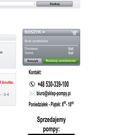
KOSZYK
Brak produktów
Dostawa
0zł
pa
Suma
0zł
Koszyk
Realizuj zamówienie
ł
brutto
 - 3-4