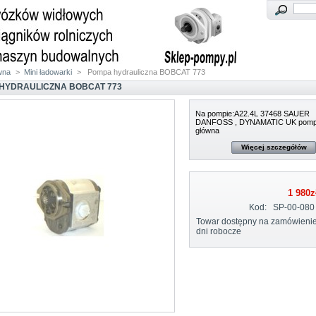
wna
>
Mini ładowarki
>
Pompa hydrauliczna BOBCAT 773
HYDRAULICZNA BOBCAT 773
Na pompie:A22.4L 37468 SAUER
DANFOSS , DYNAMATIC UK pom
główna
Więcej szczegółów
1 980z
Kod:
SP-00-080
Towar dostępny na zamówienie
dni robocze