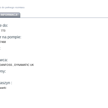
z do pełnego rozmiaru
 INFORMACJI
e do:
 773
 na pompie:
37468
:
wca:
DANFOSS , DYNAMATIC UK
ny:
aszyn :
owarki