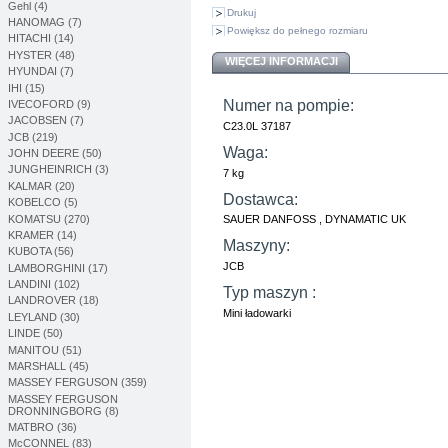
Gehl (4)
Drukuj
HANOMAG (7)
Powiększ do pełnego rozmiaru
HITACHI (14)
HYSTER (48)
WIĘCEJ INFORMACJI
HYUNDAI (7)
IHI (15)
Numer na pompie:
IVECOFORD (9)
JACOBSEN (7)
C23.0L 37187
JCB (219)
Waga:
JOHN DEERE (50)
JUNGHEINRICH (3)
7 kg
KALMAR (20)
Dostawca:
KOBELCO (5)
KOMATSU (270)
SAUER DANFOSS , DYNAMATIC UK
KRAMER (14)
Maszyny:
KUBOTA (56)
JCB
LAMBORGHINI (17)
LANDINI (102)
Typ maszyn :
LANDROVER (18)
Mini ładowarki
LEYLAND (30)
LINDE (50)
MANITOU (51)
MARSHALL (45)
MASSEY FERGUSON (359)
MASSEY FERGUSON
DRONNINGBORG (8)
MATBRO (36)
McCONNEL (83)