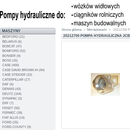
Strona główna
>
Mini ładowarki
>
20212700 P
MASZYNY
20212700 POMPA HYDRAULICZNA JC
BEDFORD (21)
BELARUS (6)
BOBCAT (47)
BOMFORD (52)
BONSER (9)
BOSS (16)
CASE (400)
CASE DAVID BROWN IH (94)
CASE STEIGER (22)
CATERPILLAR (17)
DAF (6)
DENNIS (43)
DEUTZ (164)
DYNAPAC (5)
ERF (7)
FENDT (50)
FERMEC (39)
FIAT ALLIS (14)
FORD (25)
FORD COUNTY (9)