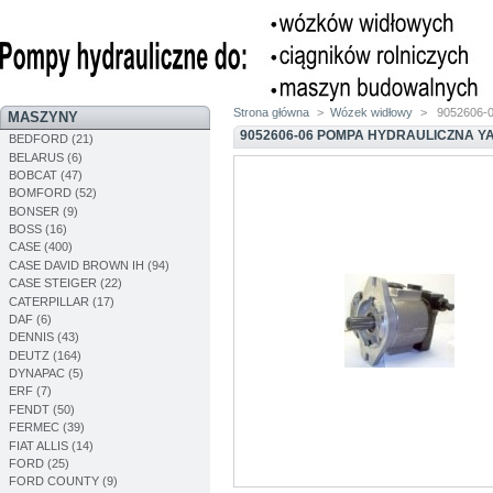
Strona główna
>
Wózek widłowy
>
9052606-0
MASZYNY
9052606-06 POMPA HYDRAULICZNA Y
BEDFORD (21)
BELARUS (6)
BOBCAT (47)
BOMFORD (52)
BONSER (9)
BOSS (16)
CASE (400)
CASE DAVID BROWN IH (94)
CASE STEIGER (22)
CATERPILLAR (17)
DAF (6)
DENNIS (43)
DEUTZ (164)
DYNAPAC (5)
ERF (7)
FENDT (50)
FERMEC (39)
FIAT ALLIS (14)
FORD (25)
FORD COUNTY (9)