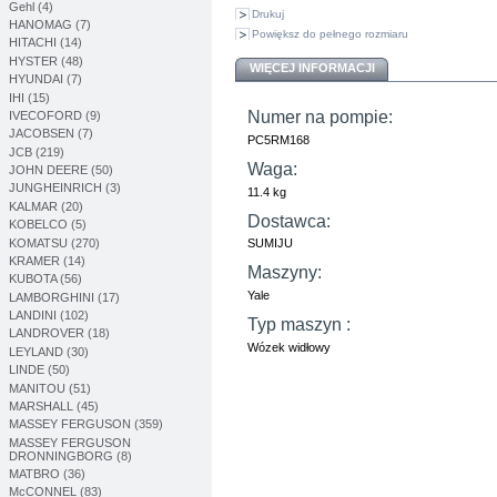
Gehl (4)
Drukuj
HANOMAG (7)
Powiększ do pełnego rozmiaru
HITACHI (14)
HYSTER (48)
WIĘCEJ INFORMACJI
HYUNDAI (7)
IHI (15)
Numer na pompie:
IVECOFORD (9)
JACOBSEN (7)
PC5RM168
JCB (219)
Waga:
JOHN DEERE (50)
JUNGHEINRICH (3)
11.4 kg
KALMAR (20)
Dostawca:
KOBELCO (5)
KOMATSU (270)
SUMIJU
KRAMER (14)
Maszyny:
KUBOTA (56)
Yale
LAMBORGHINI (17)
LANDINI (102)
Typ maszyn :
LANDROVER (18)
Wózek widłowy
LEYLAND (30)
LINDE (50)
MANITOU (51)
MARSHALL (45)
MASSEY FERGUSON (359)
MASSEY FERGUSON
DRONNINGBORG (8)
MATBRO (36)
McCONNEL (83)