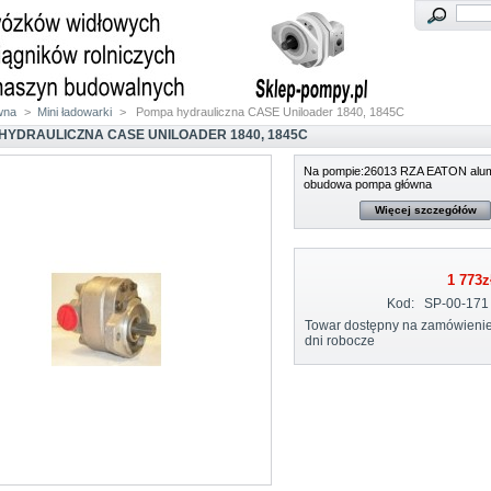
wna
>
Mini ładowarki
>
Pompa hydrauliczna CASE Uniloader 1840, 1845C
HYDRAULICZNA CASE UNILOADER 1840, 1845C
Na pompie:26013 RZA EATON alum
obudowa pompa główna
Więcej szczegółów
1 773z
Kod:
SP-00-171
Towar dostępny na zamówienie
dni robocze