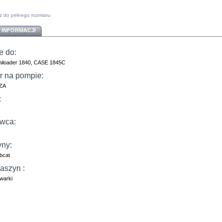
z do pełnego rozmiaru
 INFORMACJI
e do:
iloader 1840, CASE 1845C
 na pompie:
ZA
:
wca:
ny:
bcat
aszyn :
owarki