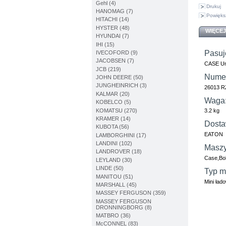
Gehl (4)
Drukuj
HANOMAG (7)
Powięks
HITACHI (14)
HYSTER (48)
WIĘCEJ
HYUNDAI (7)
IHI (15)
Pasuj
IVECOFORD (9)
JACOBSEN (7)
CASE Un
JCB (219)
Numer
JOHN DEERE (50)
JUNGHEINRICH (3)
26013 R
KALMAR (20)
Waga
KOBELCO (5)
KOMATSU (270)
3.2 kg
KRAMER (14)
Dosta
KUBOTA (56)
EATON
LAMBORGHINI (17)
LANDINI (102)
Maszy
LANDROVER (18)
Case,Bo
LEYLAND (30)
LINDE (50)
Typ m
MANITOU (51)
Mini ład
MARSHALL (45)
MASSEY FERGUSON (359)
MASSEY FERGUSON
DRONNINGBORG (8)
MATBRO (36)
McCONNEL (83)