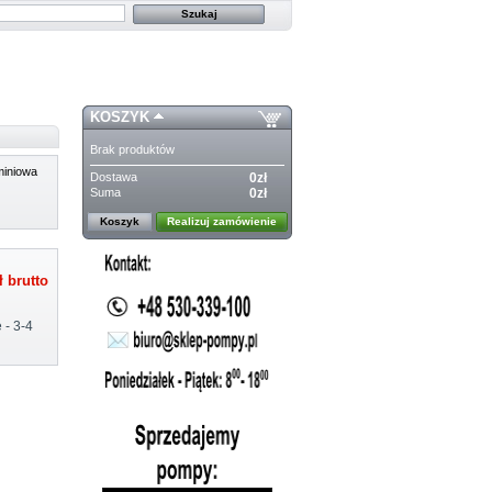
KOSZYK
Brak produktów
iniowa
Dostawa
0zł
Suma
0zł
Koszyk
Realizuj zamówienie
ł
brutto
 - 3-4