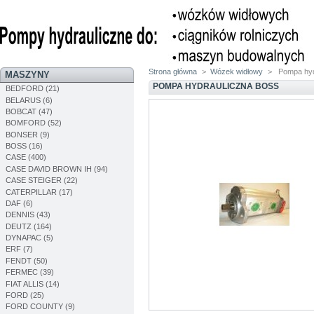
Strona główna
>
Wózek widłowy
>
Pompa hy
MASZYNY
POMPA HYDRAULICZNA BOSS
BEDFORD (21)
BELARUS (6)
BOBCAT (47)
BOMFORD (52)
BONSER (9)
BOSS (16)
CASE (400)
CASE DAVID BROWN IH (94)
CASE STEIGER (22)
CATERPILLAR (17)
DAF (6)
DENNIS (43)
DEUTZ (164)
DYNAPAC (5)
ERF (7)
FENDT (50)
FERMEC (39)
FIAT ALLIS (14)
FORD (25)
FORD COUNTY (9)