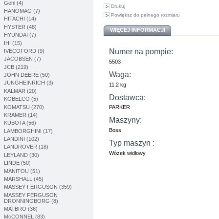
Gehl (4)
Drukuj
HANOMAG (7)
Powiększ do pełnego rozmiaru
HITACHI (14)
HYSTER (48)
WIĘCEJ INFORMACJI
HYUNDAI (7)
IHI (15)
Numer na pompie:
IVECOFORD (9)
JACOBSEN (7)
5503
JCB (219)
Waga:
JOHN DEERE (50)
JUNGHEINRICH (3)
11.2 kg
KALMAR (20)
Dostawca:
KOBELCO (5)
KOMATSU (270)
PARKER
KRAMER (14)
Maszyny:
KUBOTA (56)
Boss
LAMBORGHINI (17)
LANDINI (102)
Typ maszyn :
LANDROVER (18)
Wózek widłowy
LEYLAND (30)
LINDE (50)
MANITOU (51)
MARSHALL (45)
MASSEY FERGUSON (359)
MASSEY FERGUSON
DRONNINGBORG (8)
MATBRO (36)
McCONNEL (83)