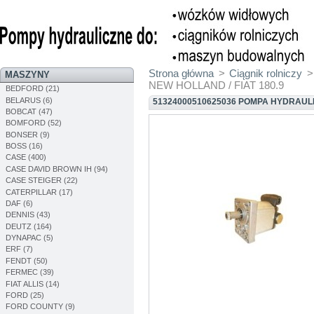
Strona główna
>
Ciągnik rolniczy
>
MASZYNY
NEW HOLLAND / FIAT 180.9
BEDFORD (21)
BELARUS (6)
51324000510625036 POMPA HYDRAULI
BOBCAT (47)
BOMFORD (52)
BONSER (9)
BOSS (16)
CASE (400)
CASE DAVID BROWN IH (94)
CASE STEIGER (22)
CATERPILLAR (17)
DAF (6)
DENNIS (43)
DEUTZ (164)
DYNAPAC (5)
ERF (7)
FENDT (50)
FERMEC (39)
FIAT ALLIS (14)
FORD (25)
FORD COUNTY (9)