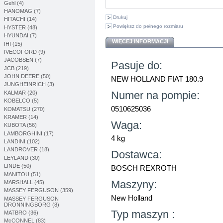
Gehl (4)
HANOMAG (7)
Drukuj
HITACHI (14)
Powiększ do pełnego rozmiaru
HYSTER (48)
HYUNDAI (7)
WIĘCEJ INFORMACJI
IHI (15)
IVECOFORD (9)
JACOBSEN (7)
Pasuje do:
JCB (219)
JOHN DEERE (50)
NEW HOLLAND FIAT 180.9
JUNGHEINRICH (3)
Numer na pompie:
KALMAR (20)
KOBELCO (5)
0510625036
KOMATSU (270)
KRAMER (14)
Waga:
KUBOTA (56)
LAMBORGHINI (17)
4 kg
LANDINI (102)
LANDROVER (18)
Dostawca:
LEYLAND (30)
LINDE (50)
BOSCH REXROTH
MANITOU (51)
Maszyny:
MARSHALL (45)
MASSEY FERGUSON (359)
New Holland
MASSEY FERGUSON
DRONNINGBORG (8)
Typ maszyn :
MATBRO (36)
McCONNEL (83)